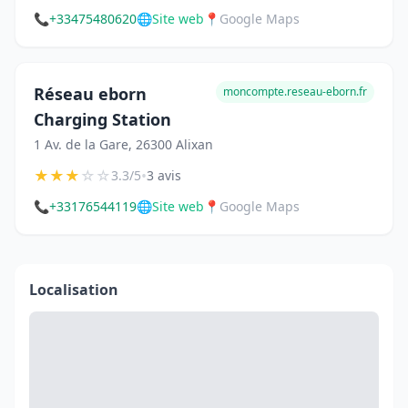
📞
+33475480620
🌐
Site web
📍
Google Maps
Réseau eborn
moncompte.reseau-eborn.fr
Charging Station
1 Av. de la Gare, 26300 Alixan
★
★
★
☆
☆
•
3.3/5
3 avis
📞
+33176544119
🌐
Site web
📍
Google Maps
Localisation