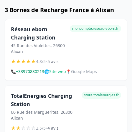
3 Bornes de Recharge France à Alixan
Réseau eborn
moncompte.reseau-eborn.fr
Charging Station
45 Rue des Violettes, 26300
Alixan
★
★
★
★
★
•
4.8/5
5 avis
📞
+33970830213
🌐
Site web
📍
Google Maps
TotalEnergies Charging
store.totalenergies.fr
Station
60 Rue des Marguerites, 26300
Alixan
★
★
☆
☆
☆
•
2.5/5
4 avis