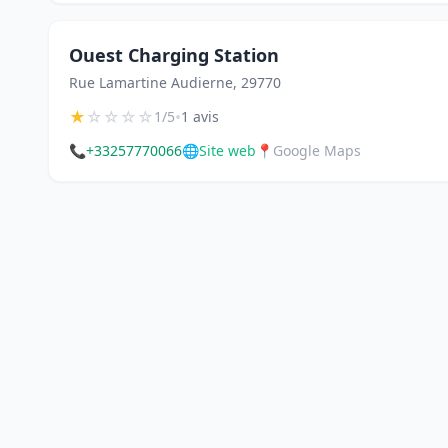
Ouest Charging Station
Rue Lamartine Audierne, 29770
★
☆
☆
☆
☆
•
1/5
1 avis
📞
+33257770066
🌐
Site web
📍
Google Maps