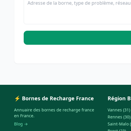
⚡ Bornes de Recharge France
Région 
Annuaire des bornes de recharge france
Vannes (31)
en France.
Rennes (30)
Blog →
Saint-Malo (
Brest (23)