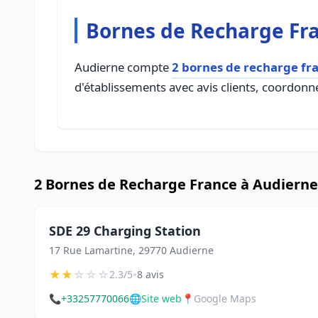
Bornes de Recharge Fr
Audierne compte
2 bornes de recharge fr
d'établissements avec avis clients, coordonné
2 Bornes de Recharge France à Audierne
SDE 29 Charging Station
17 Rue Lamartine, 29770 Audierne
★
★
☆
☆
☆
•
2.3/5
8 avis
📞
+33257770066
🌐
Site web
📍
Google Maps