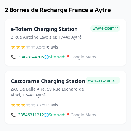
2 Bornes de Recharge France à Aytré
e-Totem Charging Station
www.e-totem.fr
2 Rue Antoine Lavoisier, 17440 Aytré
★
★
★
☆
☆
•
3.5/5
6 avis
📞
+33428044205
🌐
Site web
📍
Google Maps
Castorama Charging Station
www.castorama.fr
ZAC De Belle Aire, 59 Rue Léonard de
Vinci, 17440 Aytré
★
★
★
☆
☆
•
3.7/5
3 avis
📞
+33546311212
🌐
Site web
📍
Google Maps