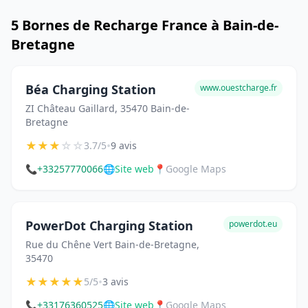
5 Bornes de Recharge France à Bain-de-
Bretagne
Béa Charging Station
www.ouestcharge.fr
ZI Château Gaillard, 35470 Bain-de-
Bretagne
★
★
★
☆
☆
•
3.7/5
9 avis
📞
+33257770066
🌐
Site web
📍
Google Maps
PowerDot Charging Station
powerdot.eu
Rue du Chêne Vert Bain-de-Bretagne,
35470
★
★
★
★
★
•
5/5
3 avis
📞
+33176360525
🌐
Site web
📍
Google Maps