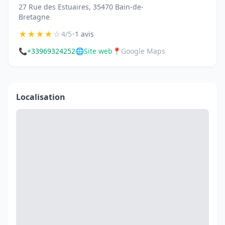
27 Rue des Estuaires, 35470 Bain-de-
Bretagne
★
★
★
★
☆
•
4/5
1 avis
📞
+33969324252
🌐
Site web
📍
Google Maps
Localisation