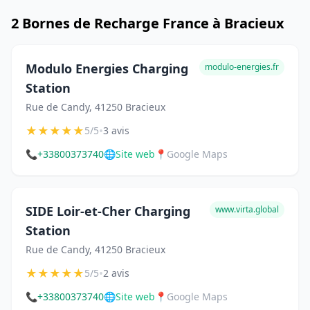
2 Bornes de Recharge France à Bracieux
Modulo Energies Charging
modulo-energies.fr
Station
Rue de Candy, 41250 Bracieux
★
★
★
★
★
•
5/5
3 avis
📞
+33800373740
🌐
Site web
📍
Google Maps
SIDE Loir-et-Cher Charging
www.virta.global
Station
Rue de Candy, 41250 Bracieux
★
★
★
★
★
•
5/5
2 avis
📞
+33800373740
🌐
Site web
📍
Google Maps