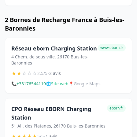
2 Bornes de Recharge France à Buis-les-
Baronnies
Réseau eborn Charging Station
www.eborn.fr
4 Chem. de sous ville, 26170 Buis-les-
Baronnies
★
★
☆
☆
☆
•
2.5/5
2 avis
📞
+33176544119
🌐
Site web
📍
Google Maps
CPO Réseau EBORN Charging
eborn.fr
Station
51 All. des Platanes, 26170 Buis-les-Baronnies
★
★
★
★
★
•
5/5
1 avis