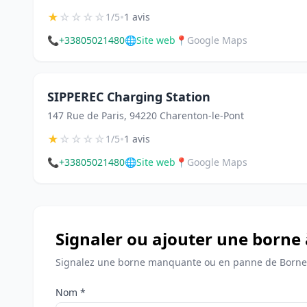
★
☆
☆
☆
☆
•
1/5
1 avis
📞
+33805021480
🌐
Site web
📍
Google Maps
SIPPEREC Charging Station
147 Rue de Paris, 94220 Charenton-le-Pont
★
☆
☆
☆
☆
•
1/5
1 avis
📞
+33805021480
🌐
Site web
📍
Google Maps
Signaler ou ajouter une borne
Signalez une borne manquante ou en panne de Bornes
Nom *