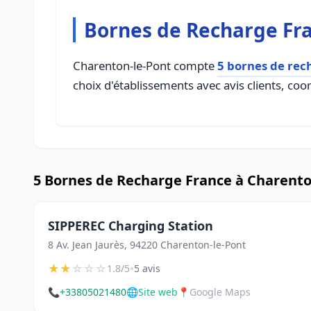
Bornes de Recharge Fra
Charenton-le-Pont compte
5 bornes de rec
choix d'établissements avec avis clients, coo
5 Bornes de Recharge France à Charento
SIPPEREC Charging Station
8 Av. Jean Jaurès, 94220 Charenton-le-Pont
★
★
☆
☆
☆
•
1.8/5
5 avis
📞
+33805021480
🌐
Site web
📍
Google Maps