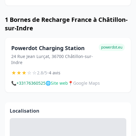
1 Bornes de Recharge France à Châtillon-
sur-Indre
Powerdot Charging Station
powerdot.eu
24 Rue Jean Lurçat, 36700 Châtillon-sur-
Indre
★
★
★
☆
☆
•
2.8/5
4 avis
📞
+33176360525
🌐
Site web
📍
Google Maps
Localisation