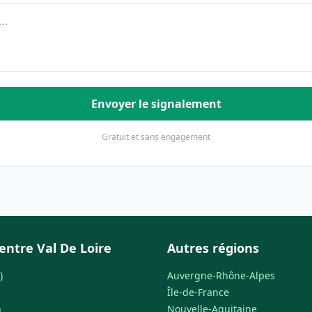
Envoyer le signalement
Gratuit et sans engagement
entre Val De Loire
Autres régions
)
Auvergne-Rhône-Alpes
Île-de-France
)
Nouvelle-Aquitaine