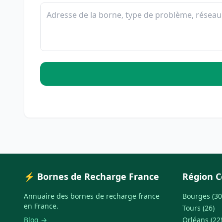
⚡ Bornes de Recharge France
Région C
Annuaire des bornes de recharge france
Bourges (30
en France.
Tours (26)
Blog →
Orléans (22