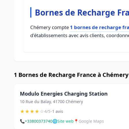
Bornes de Recharge Fr
Chémery compte
1 bornes de recharge fr
d'établissements avec avis clients, coordonné
1 Bornes de Recharge France à Chémery
Modulo Energies Charging Station
10 Rue du Balay, 41700 Chémery
★
★
★
★
☆
•
4/5
1 avis
📞
+33800373740
🌐
Site web
📍
Google Maps