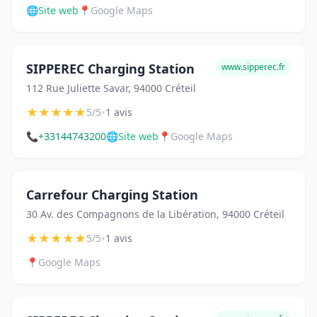
🌐
Site web
📍
Google Maps
SIPPEREC Charging Station
www.sipperec.fr
112 Rue Juliette Savar, 94000 Créteil
★
★
★
★
★
•
5/5
1 avis
📞
+33144743200
🌐
Site web
📍
Google Maps
Carrefour Charging Station
30 Av. des Compagnons de la Libération, 94000 Créteil
★
★
★
★
★
•
5/5
1 avis
📍
Google Maps