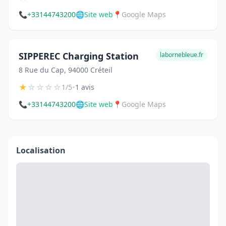
📞
+33144743200
🌐
Site web
📍
Google Maps
SIPPEREC Charging Station
labornebleue.fr
8 Rue du Cap, 94000 Créteil
★
☆
☆
☆
☆
•
1/5
1 avis
📞
+33144743200
🌐
Site web
📍
Google Maps
Localisation