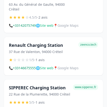
63 Av. du Général de Gaulle, 94000
Créteil
★
★
★
★
☆
•
4.5/5
2 avis
📞
+33142075749
🌐
Site web
📍
Google Maps
Renault Charging Station
zeenco.tech
37 Rue de Valenton, 94000 Créteil
★
☆
☆
☆
☆
•
1/5
1 avis
📞
+33146675555
🌐
Site web
📍
Google Maps
SIPPEREC Charging Station
www.sipperec.fr
22 Rue de la Plumerette, 94000 Créteil
★
★
★
★
★
•
5/5
1 avis