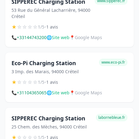
SIPPEREC Charging Station
www.sipperec.fr
53 Rue du Général Lacharrière, 94000
Créteil
★
☆
☆
☆
☆
•
1/5
1 avis
📞
+33144743200
🌐
Site web
📍
Google Maps
Eco-Pi Charging Station
www.eco-pi.fr
3 Imp. des Marais, 94000 Créteil
★
☆
☆
☆
☆
•
1/5
1 avis
📞
+31104365065
🌐
Site web
📍
Google Maps
SIPPEREC Charging Station
labornebleue.fr
25 Chem. des Mèches, 94000 Créteil
★
☆
☆
☆
☆
•
1/5
1 avis