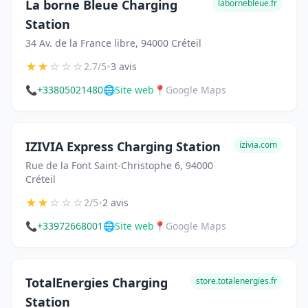
La borne Bleue Charging
labornebleue.fr
Station
34 Av. de la France libre, 94000 Créteil
★
★
☆
☆
☆
•
2.7/5
3 avis
📞
+33805021480
🌐
Site web
📍
Google Maps
IZIVIA Express Charging Station
izivia.com
Rue de la Font Saint-Christophe 6, 94000
Créteil
★
★
☆
☆
☆
•
2/5
2 avis
📞
+33972668001
🌐
Site web
📍
Google Maps
TotalEnergies Charging
store.totalenergies.fr
Station