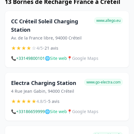
13 Bornes de Recharge France à Créteil
CC Créteil Soleil Charging
www.allego.eu
Station
Av. de la France libre, 94000 Créteil
★
★
★
★
☆
•
4/5
21 avis
📞
+33149800101
🌐
Site web
📍
Google Maps
Electra Charging Station
www.go-electra.com
4 Rue Jean Gabin, 94000 Créteil
★
★
★
★
★
•
4.8/5
5 avis
📞
+33186659999
🌐
Site web
📍
Google Maps