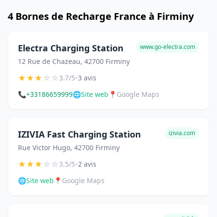
4 Bornes de Recharge France à Firminy
Electra Charging Station
www.go-electra.com
12 Rue de Chazeau, 42700 Firminy
★
★
★
☆
☆
•
3.7/5
3 avis
📞
+33186659999
🌐
Site web
📍
Google Maps
IZIVIA Fast Charging Station
izivia.com
Rue Victor Hugo, 42700 Firminy
★
★
★
☆
☆
•
3.5/5
2 avis
🌐
Site web
📍
Google Maps