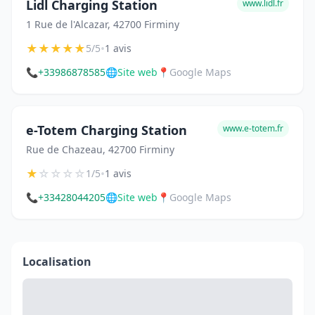
Lidl Charging Station
www.lidl.fr
1 Rue de l'Alcazar, 42700 Firminy
★
★
★
★
★
•
5/5
1 avis
📞
+33986878585
🌐
Site web
📍
Google Maps
e-Totem Charging Station
www.e-totem.fr
Rue de Chazeau, 42700 Firminy
★
☆
☆
☆
☆
•
1/5
1 avis
📞
+33428044205
🌐
Site web
📍
Google Maps
Localisation