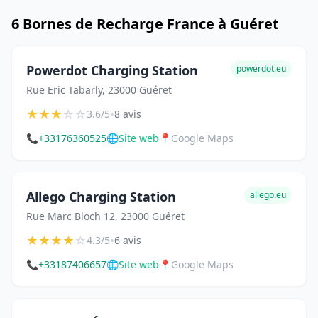
6 Bornes de Recharge France à Guéret
Powerdot Charging Station
powerdot.eu
Rue Eric Tabarly, 23000 Guéret
★
★
★
☆
☆
•
3.6/5
8 avis
📞
+33176360525
🌐
Site web
📍
Google Maps
Allego Charging Station
allego.eu
Rue Marc Bloch 12, 23000 Guéret
★
★
★
★
☆
•
4.3/5
6 avis
📞
+33187406657
🌐
Site web
📍
Google Maps