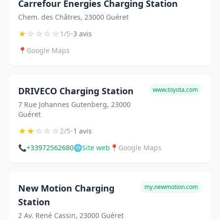
Carrefour Énergies Charging Station
Chem. des Châtres, 23000 Guéret
★
☆
☆
☆
☆
•
1/5
3 avis
📍
Google Maps
DRIVECO Charging Station
www.toyota.com
7 Rue Johannes Gutenberg, 23000
Guéret
★
★
☆
☆
☆
•
2/5
1 avis
📞
+33972562680
🌐
Site web
📍
Google Maps
New Motion Charging
my.newmotion.com
Station
2 Av. René Cassin, 23000 Guéret