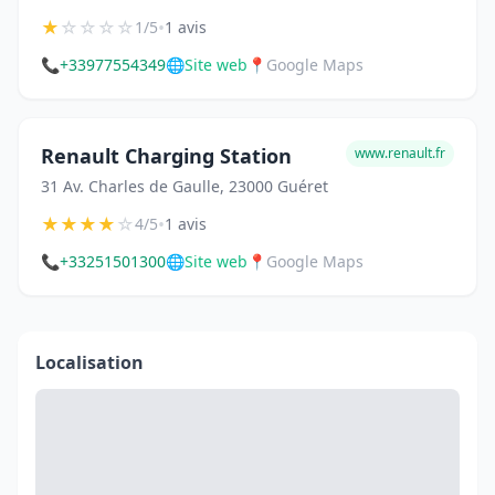
★
☆
☆
☆
☆
•
1/5
1 avis
📞
+33977554349
🌐
Site web
📍
Google Maps
Renault Charging Station
www.renault.fr
31 Av. Charles de Gaulle, 23000 Guéret
★
★
★
★
☆
•
4/5
1 avis
📞
+33251501300
🌐
Site web
📍
Google Maps
Localisation