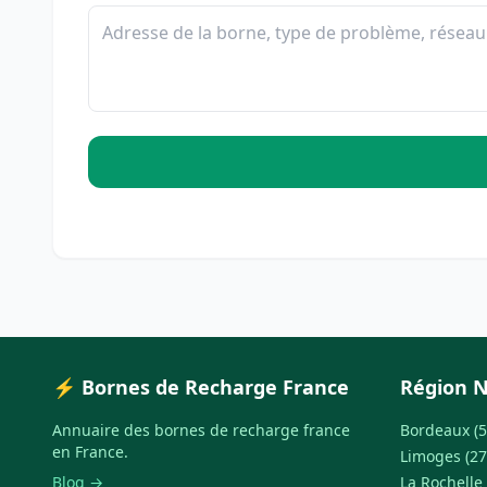
⚡ Bornes de Recharge France
Région N
Annuaire des bornes de recharge france
Bordeaux (5
en France.
Limoges (27
Blog →
La Rochelle 