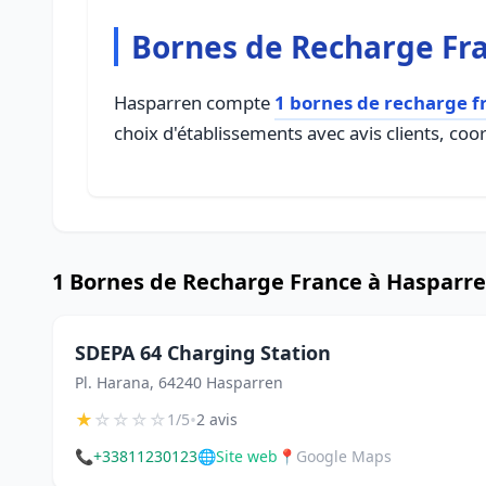
Bornes de Recharge Fr
Hasparren compte
1 bornes de recharge f
choix d'établissements avec avis clients, coo
1 Bornes de Recharge France à Hasparr
SDEPA 64 Charging Station
Pl. Harana, 64240 Hasparren
★
☆
☆
☆
☆
•
1/5
2 avis
📞
+33811230123
🌐
Site web
📍
Google Maps