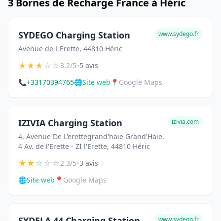
3 Bornes de Recharge France à Héric
SYDEGO Charging Station
www.sydego.fr
Avenue de L'Erette, 44810 Héric
★
★
★
☆
☆
•
3.2/5
5 avis
📞
+33170394765
🌐
Site web
📍
Google Maps
IZIVIA Charging Station
izivia.com
4, Avenue De L'erettegrand'haie Grand'Haie,
4 Av. de l'Erette - ZI l'Erette, 44810 Héric
★
★
☆
☆
☆
•
2.3/5
3 avis
🌐
Site web
📍
Google Maps
SYDELA 44 Charging Station
www.sydego.fr