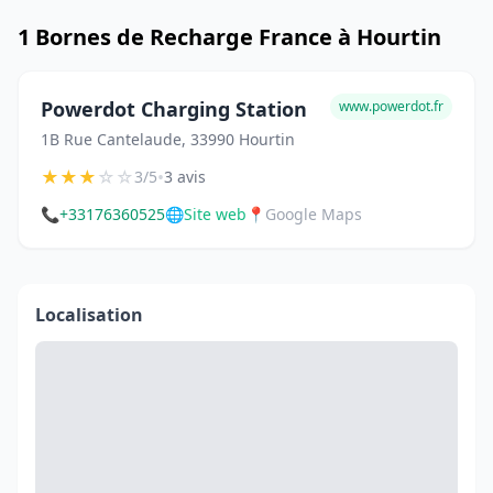
1 Bornes de Recharge France à Hourtin
Powerdot Charging Station
www.powerdot.fr
1B Rue Cantelaude, 33990 Hourtin
★
★
★
☆
☆
•
3/5
3 avis
📞
+33176360525
🌐
Site web
📍
Google Maps
Localisation