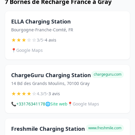
7 Bornes de Recharge France à Gray
ELLA Charging Station
Bourgogne-Franche-Comté, FR
★
★
★
☆
☆
•
3/5
4 avis
📍
Google Maps
ChargeGuru Charging Station
chargeguru.com
14 Bd des Grands Moulins, 70100 Gray
★
★
★
★
☆
•
4.3/5
3 avis
📞
+33176341178
🌐
Site web
📍
Google Maps
Freshmile Charging Station
www.freshmile.com