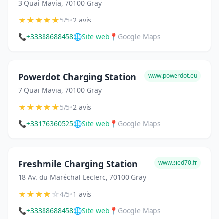
3 Quai Mavia, 70100 Gray
★
★
★
★
★
•
5/5
2 avis
📞
+33388688458
🌐
Site web
📍
Google Maps
Powerdot Charging Station
www.powerdot.eu
7 Quai Mavia, 70100 Gray
★
★
★
★
★
•
5/5
2 avis
📞
+33176360525
🌐
Site web
📍
Google Maps
Freshmile Charging Station
www.sied70.fr
18 Av. du Maréchal Leclerc, 70100 Gray
★
★
★
★
☆
•
4/5
1 avis
📞
+33388688458
🌐
Site web
📍
Google Maps