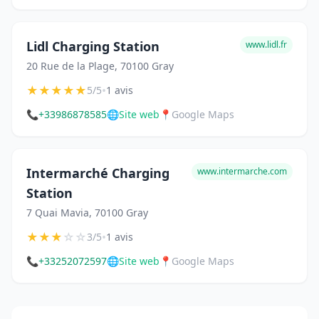
Lidl Charging Station
www.lidl.fr
20 Rue de la Plage, 70100 Gray
★
★
★
★
★
•
5/5
1 avis
📞
+33986878585
🌐
Site web
📍
Google Maps
Intermarché Charging
www.intermarche.com
Station
7 Quai Mavia, 70100 Gray
★
★
★
☆
☆
•
3/5
1 avis
📞
+33252072597
🌐
Site web
📍
Google Maps